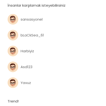
İnsanlar karşılamak isteyebilirsiniz
sansasyonel
bLaCkSea_61
Harbiyiz
Asd123
Yavuz
Trend!