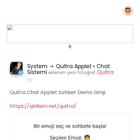
B
System
Qultra Applet • Chat
Sistemi
Qultra
eklenen yeni fotoğraf
1 y
Qultra Chat Applet Sohbet Demo Girişi
https://qbilisim.net/qultra/