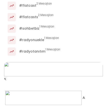
2 Mesajları
#flatcast
2 Mesajları
#flatcastx
1 Mesajları
#sohbetbiz
1 Mesajları
#radyonuekle
1 Mesajları
#radyotanıtım
K
A