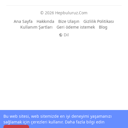
c
© 2026 Hepbuluruz.Com
r
e
Ana Sayfa
Hakkında
Bize Ulaşın
Gizlilik Politikası
Kullanım Şartları
Geri ödeme istemek
Blog
e
Dil
n
Bu web sitesi, web sitemizde en iyi deneyimi yaşamanızı
sağlamak için çerezleri kullanır.
Daha fazla bilgi edin