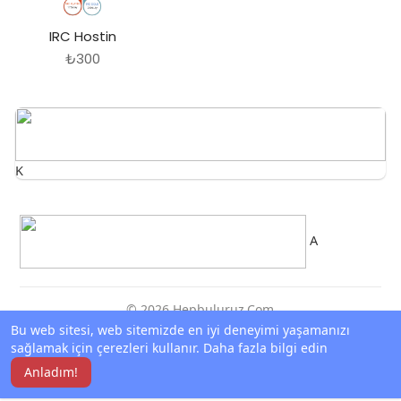
IRC Hostin
₺300
K
A
© 2026 Hepbuluruz.Com
Bu web sitesi, web sitemizde en iyi deneyimi yaşamanızı
Ana Sayfa
Hakkında
Bize Ulaşın
Gizlilik Politikası
sağlamak için çerezleri kullanır.
Daha fazla bilgi edin
Kullanım Şartları
Geri ödeme istemek
Blog
Anladım!
Dil