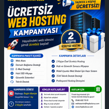
---
🎉 KAMPANYA DETAYLARI
✅ 2 Kişiye Özel Ücretsiz Hosting
✅ Hızlı ve Güvenilir Sunucu Altyapısı
✅ Mobil Uyumlu Web Siteleri İçin Hazır Sistem
✅ Teknik Destek Desteği
✅ Profesyonel Hosting Deneyimi
---
📦 KAMPANYA PAKETİ İÇERİĞİ
💻 Web Alanı
🌍 Domain Bağlama Desteği
📧 E-Mail Desteği
⚡ Hızlı