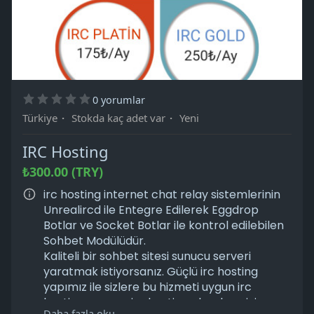
0 yorumlar
Türkiye
·
Stokda kaç adet var
·
Yeni
IRC Hosting
₺300.00 (TRY)
irc hosting internet chat relay sistemlerinin
Unrealircd ile Entegre Edilerek Eggdrop
Botlar ve Socket Botlar ile kontrol edilebilen
Sohbet Modülüdür.
Kaliteli bir sohbet sitesi sunucu serveri
yaratmak istiyorsanız. Güçlü irc hosting
yapımız ile sizlere bu hizmeti uygun irc
hosting ve ucuz irc hosting olarak en iyi
Daha fazla oku