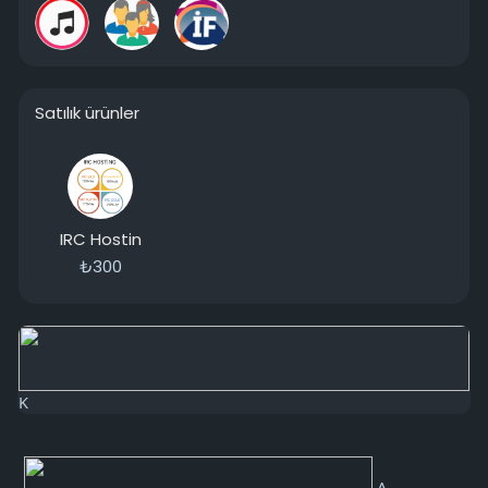
Satılık ürünler
IRC Hostin
₺300
K
A