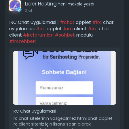
s
l
Lider Hosting
Yeni makale yazdı
l
2 yıl
s
IRC Chat Uygulamasi |
#chat
applet
#irc
chat
c
uygulamasi
#irc
applet
#irc
client
#irc
chat
r
client
#ircforumlari
#sohbet
modulü
e
#ircrehberi
e
n
IRC Chat Uygulamasi
irc chat sitelerinin vazgecilmez html chat applet
irc client siteniz için lisans satın alarak