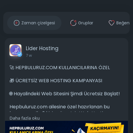
Zaman çizelgesi
Gruplar
Beğenil
Lider Hosting
7 w
🚀 HEPBULURUZ.COM KULLANICILARINA ÖZEL
🎁 ÜCRETSİZ WEB HOSTING KAMPANYASI
🌐 Hayalindeki Web Sitesini Şimdi Ücretsiz Başlat!
Hepbuluruz.com ailesine özel hazırlanan bu
kampanya ile 2 kişiye ücretsiz Web Hosting
Daha fazla oku
fırsatı!