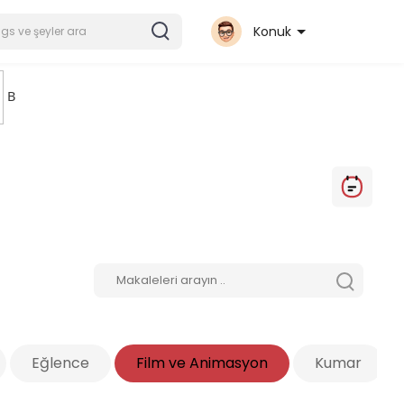
Konuk
B
Eğlence
Film ve Animasyon
Kumar