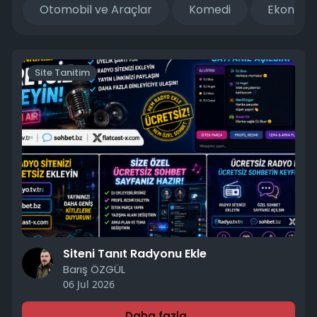
Otomobil ve Araçlar
Komedi
Ekonomi 
Site Tanitim
Siteni Tanıt Radyonu Ekle
Barış ÖZGÜL
06 Jul 2026
Daha fazla..